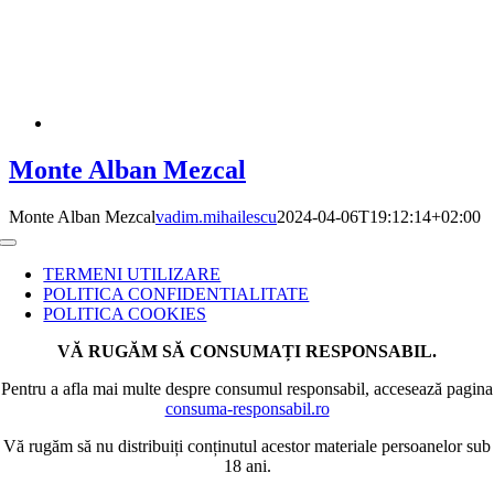
Monte Alban Mezcal
Monte Alban Mezcal
vadim.mihailescu
2024-04-06T19:12:14+02:00
Toggle
Navigation
TERMENI UTILIZARE
POLITICA CONFIDENTIALITATE
POLITICA COOKIES
VĂ RUGĂM SĂ CONSUMAȚI RESPONSABIL.
Pentru a afla mai multe despre consumul responsabil, accesează pagina
consuma-responsabil.ro
Vă rugăm să nu distribuiți conținutul acestor materiale persoanelor sub
18 ani.