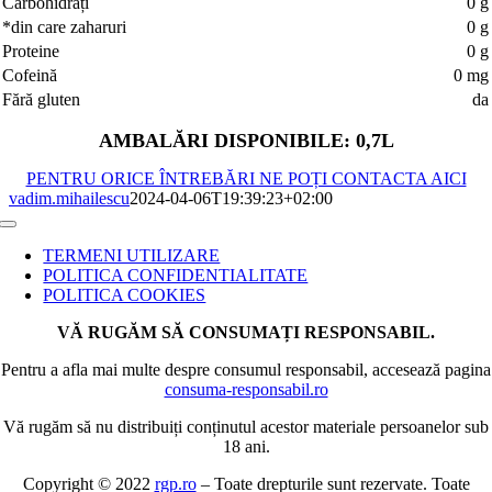
Carbohidrați
0 g
*din care zaharuri
0 g
Proteine
0 g
Cofeină
0 mg
Fără gluten
da
AMBALĂRI DISPONIBILE: 0,7L
PENTRU ORICE ÎNTREBĂRI NE POȚI CONTACTA AICI
vadim.mihailescu
2024-04-06T19:39:23+02:00
Toggle
Navigation
TERMENI UTILIZARE
POLITICA CONFIDENTIALITATE
POLITICA COOKIES
VĂ RUGĂM SĂ CONSUMAȚI RESPONSABIL.
Pentru a afla mai multe despre consumul responsabil, accesează pagina
consuma-responsabil.ro
Vă rugăm să nu distribuiți conținutul acestor materiale persoanelor sub
18 ani.
Copyright © 2022
rgp.ro
– Toate drepturile sunt rezervate. Toate