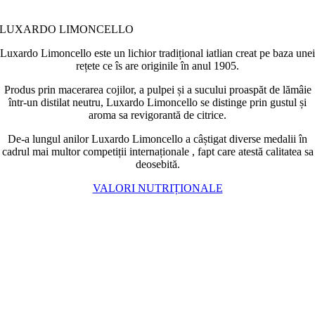
LUXARDO LIMONCELLO
Luxardo Limoncello este un lichior tradițional iatlian creat pe baza unei
rețete ce îs are originile în anul 1905.
Produs prin macerarea cojilor, a pulpei și a sucului proaspăt de lămâie
într-un distilat neutru, Luxardo Limoncello se distinge prin gustul și
aroma sa revigorantă de citrice.
De-a lungul anilor Luxardo Limoncello a câștigat diverse medalii în
cadrul mai multor competiții internaționale , fapt care atestă calitatea sa
deosebită.
VALORI NUTRIȚIONALE