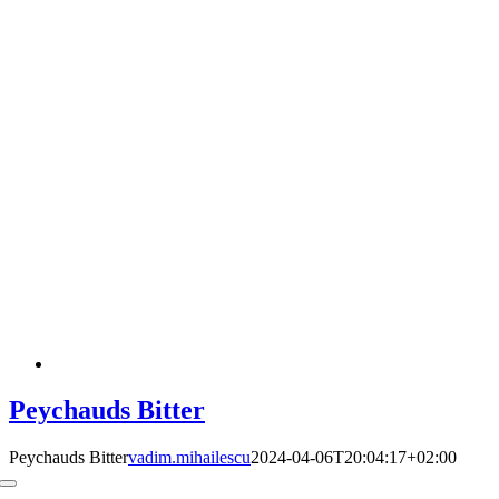
Peychauds Bitter
Peychauds Bitter
vadim.mihailescu
2024-04-06T20:04:17+02:00
Toggle