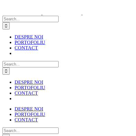
Skip
to
content
Search
for:
DESPRE NOI
PORTOFOLIU
CONTACT
Search
for:
DESPRE NOI
PORTOFOLIU
CONTACT
DESPRE NOI
PORTOFOLIU
CONTACT
Search
for: