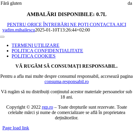
Fără gluten
da
AMBALĂRI DISPONIBILE: 0.7L
PENTRU ORICE ÎNTREBĂRI NE POȚI CONTACTA AICI
vadim.mihailescu
2025-01-10T13:26:44+02:00
Toggle
Navigation
TERMENI UTILIZARE
POLITICA CONFIDENTIALITATE
POLITICA COOKIES
VĂ RUGĂM SĂ CONSUMAȚI RESPONSABIL.
Pentru a afla mai multe despre consumul responsabil, accesează pagina
consuma-responsabil.ro
Vă rugăm să nu distribuiți conținutul acestor materiale persoanelor sub
18 ani.
Copyright © 2022
rgp.ro
– Toate drepturile sunt rezervate. Toate
celelalte mărci și nume de comercializare se află în proprietatea
deținătorilor.
Page load link