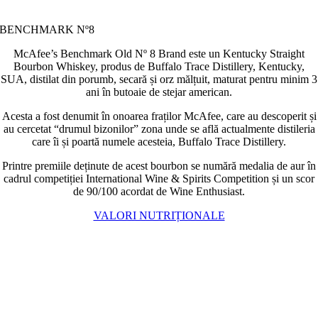
BENCHMARK Nº8
McAfee’s Benchmark Old Nº 8 Brand este un Kentucky Straight
Bourbon Whiskey, produs de Buffalo Trace Distillery, Kentucky,
SUA, distilat din porumb, secară și orz mălțuit, maturat pentru minim 3
ani în butoaie de stejar american.
Acesta a fost denumit în onoarea fraților McAfee, care au descoperit și
au cercetat “drumul bizonilor” zona unde se află actualmente distileria
care îi și poartă numele acesteia, Buffalo Trace Distillery.
Printre premiile deținute de acest bourbon se numără medalia de aur în
cadrul competiției International Wine & Spirits Competition și un scor
de 90/100 acordat de Wine Enthusiast.
VALORI NUTRIȚIONALE