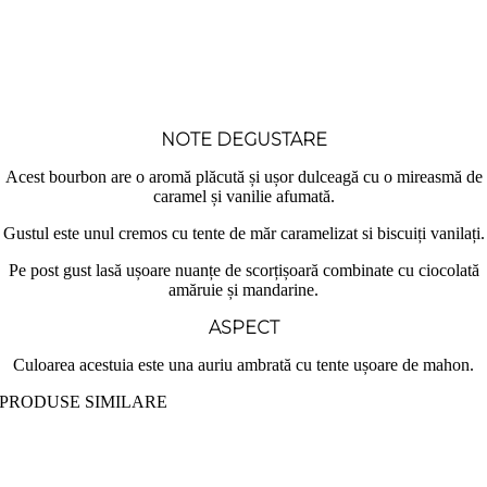
NOTE DEGUSTARE
Acest bourbon are o aromă plăcută și ușor dulceagă cu o mireasmă de
caramel și vanilie afumată.
Gustul este unul cremos cu tente de măr caramelizat si biscuiți vanilați.
Pe post gust lasă ușoare nuanțe de scorțișoară combinate cu ciocolată
amăruie și mandarine.
ASPECT
Culoarea acestuia este una auriu ambrată cu tente ușoare de mahon.
PRODUSE SIMILARE