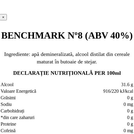
×
BENCHMARK Nº8 (ABV 40%)
Ingrediente: apă demineralizată, alcool distilat din cereale
maturat în butoaie de stejar.
DECLARAȚIE NUTRIȚIONALĂ PER 100ml
Alcool
31.6 g
Valoare Energetică
916/220 kJ/kcal
Grăsimi
0 g
Sodiu
0 mg
Carbohidrați
0 g
*din care zaharuri
0 g
Proteine
0 g
Cofeină
0 mg