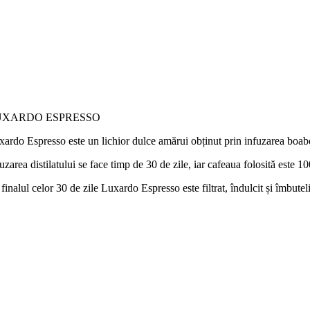
UXARDO ESPRESSO
ardo Espresso este un lichior dulce amărui obținut prin infuzarea boabel
uzarea distilatului se face timp de 30 de zile, iar cafeaua folosită est
finalul celor 30 de zile Luxardo Espresso este filtrat, îndulcit și îmbute