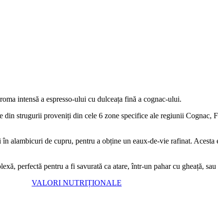
oma intensă a espresso-ului cu dulceața fină a cognac-ului.
 din strugurii proveniți din cele 6 zone specifice ale regiunii Cogna
n alambicuri de cupru, pentru a obține un eaux-de-vie rafinat. Acesta e
 perfectă pentru a fi savurată ca atare, într-un pahar cu gheață, sau ca 
VALORI NUTRIȚIONALE