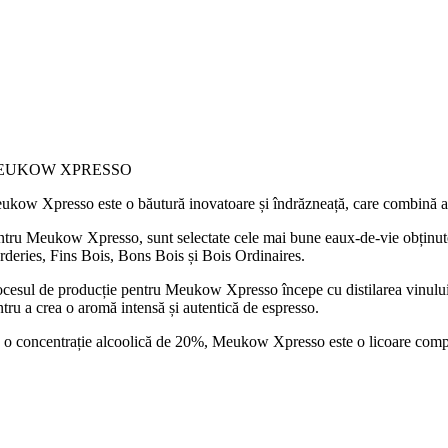
EUKOW XPRESSO
ukow Xpresso este o băutură inovatoare și îndrăzneață, care combină ar
ntru Meukow Xpresso, sunt selectate cele mai bune eaux-de-vie obținute
rderies, Fins Bois, Bons Bois și Bois Ordinaires.
ocesul de producție pentru Meukow Xpresso începe cu distilarea vinului î
tru a crea o aromă intensă și autentică de espresso.
o concentrație alcoolică de 20%, Meukow Xpresso este o licoare complexă,